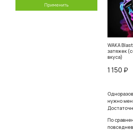
Применить
WAKA Blast
затяжек (
вкуса)
1 150 ₽
Одноразов
нужно мен
Достаточно
По сравне
повседневн