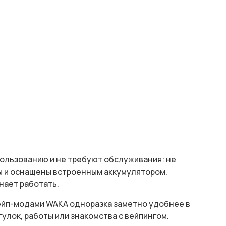
ользованию и не требуют обслуживания: не
ы и оснащены встроенным аккумулятором.
нает работать.
ейп-модами WAKA одноразка заметно удобнее в
улок, работы или знакомства с вейпингом.