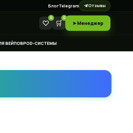
Отзывы
Блог
Telegram
0
0
♡
🛒
➤ Менеджер
ЛЯ ВЕЙПОВ
POD-СИСТЕМЫ