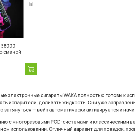
 38000
со сменой
ые электронные сигареты WAKA полностью готовы к исп
ять испарители, доливать жидкость. Они уже заправлен
 затянуться — вейп автоматически активируется и начи
нию с многоразовыми POD-системами и классическими в
ом использовании. Отличный вариант для поездок, прог