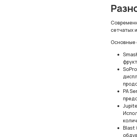
Разн
Современн
сетчатых 
Основные с
Smash
фрукт
SoPro
диспл
продо
PA Se
предс
Jupit
Испол
колич
Blast
обдув