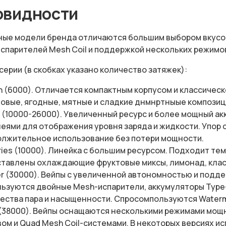
овидности
ые модели бренда отличаются большим выбором вкусов
испарителей Mesh Coil и поддержкой нескольких режимо
ерии (в скобках указано количество затяжек):
 (6000). Отличается компактным корпусом и классическ
овые, ягодные, мятные и сладкие днмнртныые композиц
 (10000-26000). Увеличенный ресурс и более мощный а
еями для отображения уровня заряда и жидкости. Упор
лжительное использование без потери мощности.
ries (10000). Линейка с большим ресурсом. Подходит тем,
тавлены охлаждающие фруктовые миксы, лимонад, класс
er (30000). Вейпы с увеличенной автономностью и подд
ьзуются двойные Mesh-испарители, аккумуляторы Type-
ества пара и насыщенности. Спросомпользуются Watermelon 
 (38000). Вейпы оснащаются несколькими режимами мощ
ом и Quad Mesh Coil-системами. В некоторых версиях ис