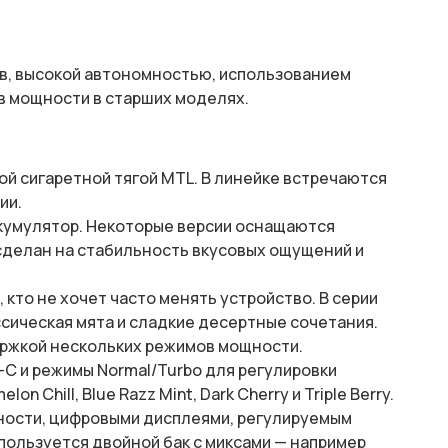
, высокой автономностью, использованием
в мощности в старших моделях.
ой сигаретной тягой MTL. В линейке встречаются
ии.
ккумулятор. Некоторые версии оснащаются
 сделан на стабильность вкусовых ощущений и
 кто не хочет часто менять устройство. В серии
ическая мята и сладкие десертные сочетания.
ержкой нескольких режимов мощности.
C и режимы Normal/Turbo для регулировки
Chill, Blue Razz Mint, Dark Cherry и Triple Berry.
ности, цифровыми дисплеями, регулируемым
пользуется двойной бак с миксами — например