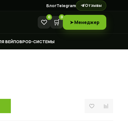
Отзывы
Блог
Telegram
0
0
♡
🛒
➤ Менеджер
ЛЯ ВЕЙПОВ
POD-СИСТЕМЫ