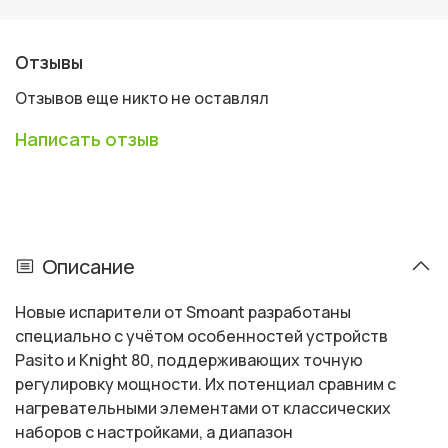
предпочитает больший акцент на вкусовых
особенностях;
K-2 Dual Mesh 0.4 Ом
35-50 W
Отзывы
K-3 Half-DTL Mesh
для тех, кто любит более
тугую затяжку и комфортное парение на
Отзывов еще никто не оставлял
небольших мощностях.
K-3 Half-DTL Mesh 0.6 Ом 20-25 W
Написать отзыв
Описание
Новые испарители от Smoant разработаны
специально с учётом особенностей устройств
Pasito и Knight 80, поддерживающих точную
регулировку мощности. Их потенциал сравним с
нагревательными элементами от классических
наборов с настройками, а диапазон