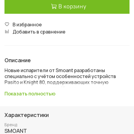
В корзину
В избранное
Добавить в сравнение
Описание
Новые испарители от Smoant разработаны
специально с учётом особенностей устройств
Pasito и Knight 80, поддерживающих точную
регулировку мощности. Их потенциал сравним с
Показать полностью
нагревательными элементами от классических
наборов с настройками, а диапазон
поддерживаемых мощноКАБУМстей стал заметно
выше.
Характеристики
K-2 Dual Mesh
с двойной сеточной спиралью
Бренд
для тех, кто не хочет много пара, но
SMOANT