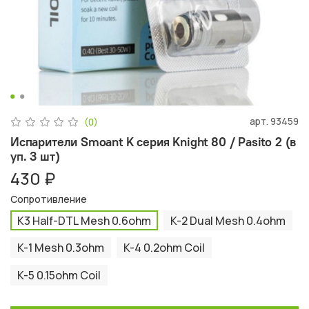
арт.
93459
(0)
Испарители Smoant K серия Knight 80 / Pasito 2 (в
уп. 3 шт)
430 ₽
Сопротивление
K3 Half-DTL Mesh 0.6ohm
K-2 Dual Mesh 0.4ohm
K-1 Mesh 0.3ohm
K-4 0.2ohm Coil
K-5 0.15ohm Coil