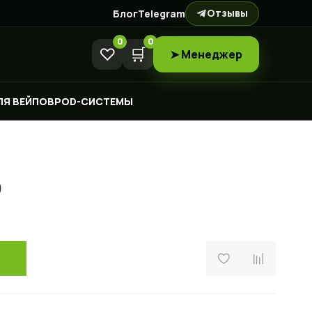
Отзывы
Блог
Telegram
0
0
♡
🛒
➤ Менеджер
ЛЯ ВЕЙПОВ
POD-СИСТЕМЫ
0