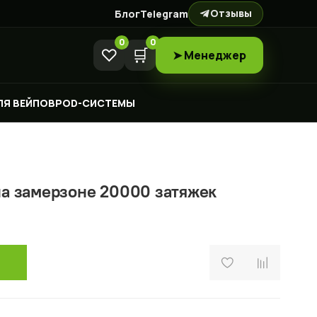
Отзывы
Блог
Telegram
0
0
♡
🛒
➤ Менеджер
ЛЯ ВЕЙПОВ
POD-СИСТЕМЫ
а замерзоне 20000 затяжек